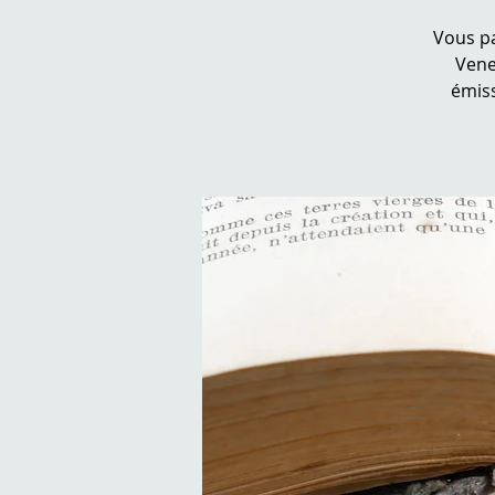
Vous pa
Vene
émiss