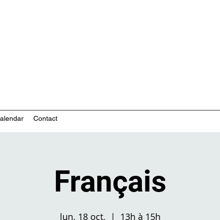
nity-based mental health services
alendar
Contact
Français
lun. 18 oct.
  |  
13h à 15h