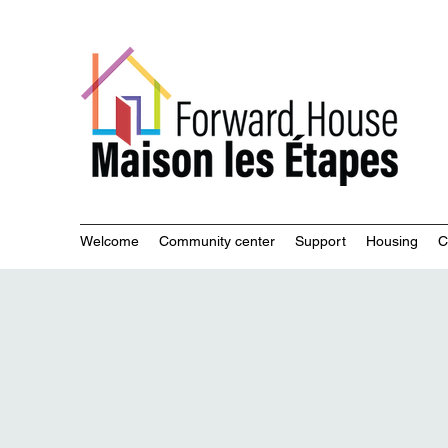
Commu
Welcome
Community center
Support
Housing
C