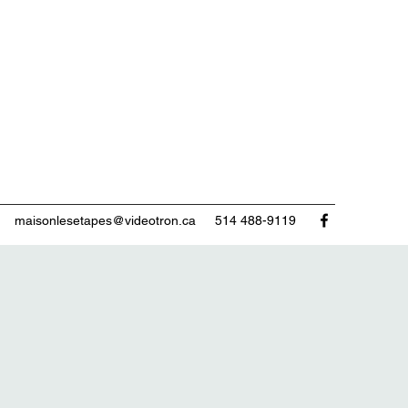
maisonlesetapes@videotron.ca
514 488-9119