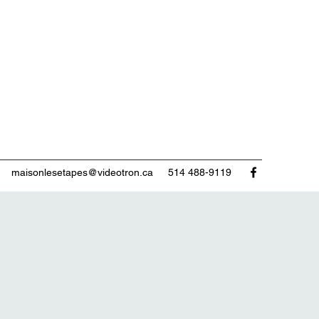
maisonlesetapes@videotron.ca
514 488-9119