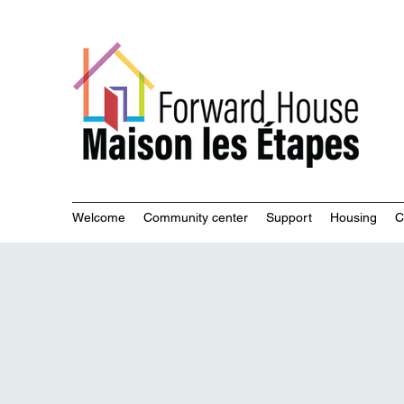
Commu
Welcome
Community center
Support
Housing
C