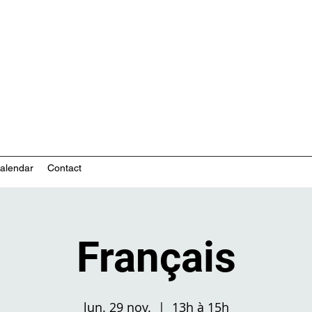
nity-based mental health services
alendar
Contact
Français
lun. 29 nov.
  |  
13h à 15h