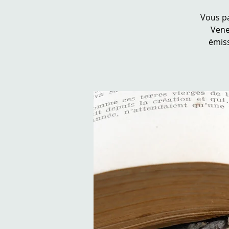
Vous pa
Vene
émiss